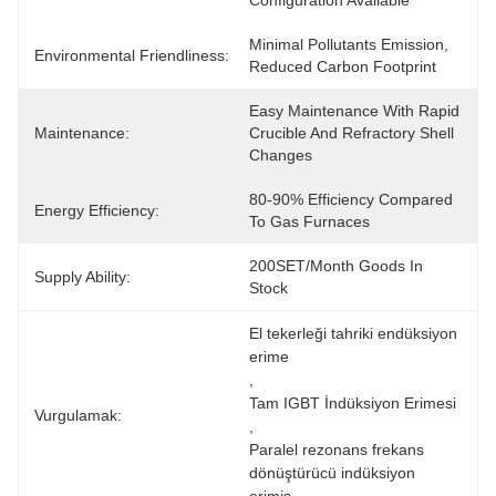
Configuration Available
Minimal Pollutants Emission, 
Environmental Friendliness:
Reduced Carbon Footprint
Easy Maintenance With Rapid 
Maintenance:
Crucible And Refractory Shell 
Changes
80-90% Efficiency Compared 
Energy Efficiency:
To Gas Furnaces
200SET/Month Goods In 
Supply Ability:
Stock
El tekerleği tahriki endüksiyon 
erime
, 
Tam IGBT İndüksiyon Erimesi
Vurgulamak:
, 
Paralel rezonans frekans 
dönüştürücü indüksiyon 