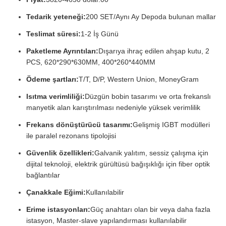
Tedarik yeteneği:
200 SET/Aynı Ay Depoda bulunan mallar
Teslimat süresi:
1-2 İş Günü
Paketleme Ayrıntıları:
Dışarıya ihraç edilen ahşap kutu, 2
PCS, 620*290*630MM, 400*260*440MM
Ödeme şartları:
T/T, D/P, Western Union, MoneyGram
Isıtma verimliliği:
Düzgün bobin tasarımı ve orta frekanslı
manyetik alan karıştırılması nedeniyle yüksek verimlilik
Frekans dönüştürücü tasarımı:
Gelişmiş IGBT modülleri
ile paralel rezonans tipolojisi
Güvenlik özellikleri:
Galvanik yalıtım, sessiz çalışma için
dijital teknoloji, elektrik gürültüsü bağışıklığı için fiber optik
bağlantılar
Çanakkale Eğimi:
Kullanılabilir
Erime istasyonları:
Güç anahtarı olan bir veya daha fazla
istasyon, Master-slave yapılandırması kullanılabilir