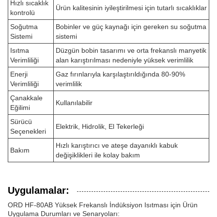
Hızlı sıcaklık
Ürün kalitesinin iyileştirilmesi için tutarlı sıcaklıklar
kontrolü
Soğutma
Bobinler ve güç kaynağı için gereken su soğutma
Sistemi
sistemi
Isıtma
Düzgün bobin tasarımı ve orta frekanslı manyetik
Verimliliği
alan karıştırılması nedeniyle yüksek verimlilik
Enerji
Gaz fırınlarıyla karşılaştırıldığında 80-90%
Verimliliği
verimlilik
Çanakkale
Kullanılabilir
Eğilimi
Sürücü
Elektrik, Hidrolik, El Tekerleği
Seçenekleri
Hızlı karıştırıcı ve ateşe dayanıklı kabuk
Bakım
değişiklikleri ile kolay bakım
Uygulamalar:
ORD HF-80AB Yüksek Frekanslı İndüksiyon Isıtması için Ürün
Uygulama Durumları ve Senaryoları: