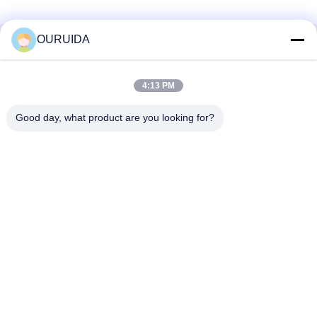
OURUIDA
Hızlı İletişim
4:13 PM
Adres
528225, No 7, B Bölgesi Shishan Kasabası (Endüstriyel
Good day, what product are you looking for?
Park), Nanhai Bölgesi, Foshan Şehri, Guangdong Eyaleti,
Çin.
tele
86-757-85518440-+86-13549425605
E-posta
Joannabao@ordheater.com