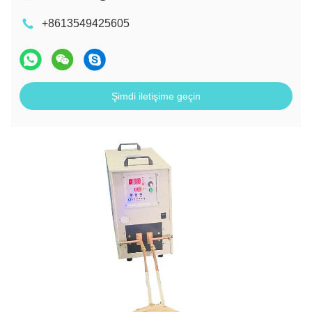
+8613549425605
Şimdi iletişime geçin