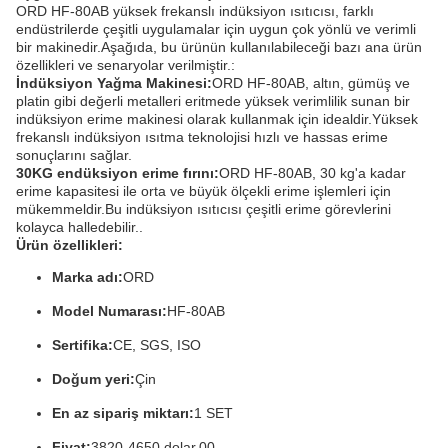
ORD HF-80AB yüksek frekanslı indüksiyon ısıtıcısı, farklı
endüstrilerde çeşitli uygulamalar için uygun çok yönlü ve verimli
bir makinedir.Aşağıda, bu ürünün kullanılabileceği bazı ana ürün
özellikleri ve senaryolar verilmiştir.:
İndüksiyon Yağma Makinesi:
ORD HF-80AB, altın, gümüş ve
platin gibi değerli metalleri eritmede yüksek verimlilik sunan bir
indüksiyon erime makinesi olarak kullanmak için idealdir.Yüksek
frekanslı indüksiyon ısıtma teknolojisi hızlı ve hassas erime
sonuçlarını sağlar.
30KG endüksiyon erime fırını:
ORD HF-80AB, 30 kg'a kadar
erime kapasitesi ile orta ve büyük ölçekli erime işlemleri için
mükemmeldir.Bu indüksiyon ısıtıcısı çeşitli erime görevlerini
kolayca halledebilir..
Ürün özellikleri:
Marka adı:
ORD
Model Numarası:
HF-80AB
Sertifika:
CE, SGS, ISO
Doğum yeri:
Çin
En az sipariş miktarı:
1 SET
Fiyat:
3820-4650 dolar.00