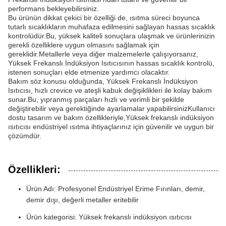
performans bekleyebilirsiniz.
Bu ürünün dikkat çekici bir özelliği de, ısıtma süreci boyunca
tutarlı sıcaklıkların muhafaza edilmesini sağlayan hassas sıcaklık
kontrolüdür.Bu, yüksek kaliteli sonuçlara ulaşmak ve ürünlerinizin
gerekli özelliklere uygun olmasını sağlamak için
gereklidir.Metallerle veya diğer malzemelerle çalışıyorsanız,
Yüksek Frekanslı İndüksiyon Isıtıcısının hassas sıcaklık kontrolü,
istenen sonuçları elde etmenize yardımcı olacaktır.
Bakım söz konusu olduğunda, Yüksek Frekanslı İndüksiyon
Isıtıcısı, hızlı crevice ve ateşli kabuk değişiklikleri ile kolay bakım
sunar.Bu, yıpranmış parçaları hızlı ve verimli bir şekilde
değiştirebilir veya gerektiğinde ayarlamalar yapabilirsinizKullanıcı
dostu tasarım ve bakım özellikleriyle,Yüksek frekanslı indüksiyon
ısıtıcısı endüstriyel ısıtma ihtiyaçlarınız için güvenilir ve uygun bir
çözümdür.
Özellikleri:
Ürün Adı: Profesyonel Endüstriyel Erime Fırınları, demir,
demir dışı, değerli metaller eritebilir
Ürün kategorisi: Yüksek frekanslı indüksiyon ısıtıcısı