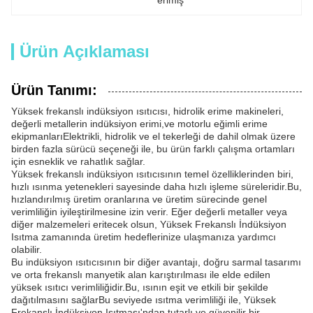
erimiş
Ürün Açıklaması
Ürün Tanımı:
Yüksek frekanslı indüksiyon ısıtıcısı, hidrolik erime makineleri,
değerli metallerin indüksiyon erimi,ve motorlu eğimli erime
ekipmanlarıElektrikli, hidrolik ve el tekerleği de dahil olmak üzere
birden fazla sürücü seçeneği ile, bu ürün farklı çalışma ortamları
için esneklik ve rahatlık sağlar.
Yüksek frekanslı indüksiyon ısıtıcısının temel özelliklerinden biri,
hızlı ısınma yetenekleri sayesinde daha hızlı işleme süreleridir.Bu,
hızlandırılmış üretim oranlarına ve üretim sürecinde genel
verimliliğin iyileştirilmesine izin verir. Eğer değerli metaller veya
diğer malzemeleri eritecek olsun, Yüksek Frekanslı İndüksiyon
Isıtma zamanında üretim hedeflerinize ulaşmanıza yardımcı
olabilir.
Bu indüksiyon ısıtıcısının bir diğer avantajı, doğru sarmal tasarımı
ve orta frekanslı manyetik alan karıştırılması ile elde edilen
yüksek ısıtıcı verimliliğidir.Bu, ısının eşit ve etkili bir şekilde
dağıtılmasını sağlarBu seviyede ısıtma verimliliği ile, Yüksek
Frekanslı İndüksiyon Isıtması'ndan tutarlı ve güvenilir bir