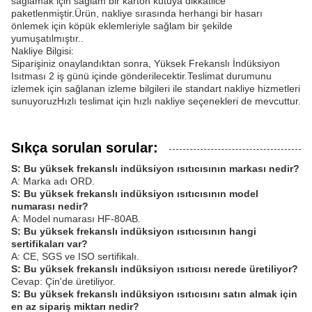
sağlamak için sağlam bir karton kutuya dikkatlice
paketlenmiştir.Ürün, nakliye sırasında herhangi bir hasarı
önlemek için köpük eklemleriyle sağlam bir şekilde
yumuşatılmıştır..
Nakliye Bilgisi:
Siparişiniz onaylandıktan sonra, Yüksek Frekanslı İndüksiyon
Isıtması 2 iş günü içinde gönderilecektir.Teslimat durumunu
izlemek için sağlanan izleme bilgileri ile standart nakliye hizmetleri
sunuyoruzHızlı teslimat için hızlı nakliye seçenekleri de mevcuttur.
Sıkça sorulan sorular:
S: Bu yüksek frekanslı indüksiyon ısıtıcısının markası nedir?
A: Marka adı ORD.
S: Bu yüksek frekanslı indüksiyon ısıtıcısının model
numarası nedir?
A: Model numarası HF-80AB.
S: Bu yüksek frekanslı indüksiyon ısıtıcısının hangi
sertifikaları var?
A: CE, SGS ve ISO sertifikalı.
S: Bu yüksek frekanslı indüksiyon ısıtıcısı nerede üretiliyor?
Cevap: Çin'de üretiliyor.
S: Bu yüksek frekanslı indüksiyon ısıtıcısını satın almak için
en az sipariş miktarı nedir?