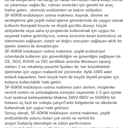
ve çıkarmayı sağlar.Bu, rulman üreticileri için gerekli bir araç
haline getirir., otomotiv endüstrileri ve bakım atölyeleri.
SF-60KW endüksiyon ısıtma makinesi, kaynak, dövme ve
sertleştirme gibi çeşitli metal işleme görevlerinde de yaygın olarak
kullanılır.Kompakt boyutu ve düşük gürültü düzeyi, küçük
atölyelerde veya saha içi projelerde kullanılmak için uygun bir
seçenek haline getirirAyrıca, ısıtma sürecinin kesin kontrolünü ve
izlenmesini sağlayan, tutarlı ve doğru sonuçları sağlayan akıllı bir
işletim sistemi ile donatılmıştır.
SF-60KW indüksiyon ısıtma makinesi, çeşitli endüstriyel
ortamlarda kullanım için güvenilirliğini ve güvenliğini sağlayan bir
CE, SGS, ROHS ve ISO sertifikalı üründür.Minimum sipariş
miktarı 1 ve rekabetçi pazarlık fiyatları ile, her büyüklükteki
işletmeler için uygun maliyetli bir çözümdür. Aylık 1000 adet
tedarik kapasitesi, hem küçük hem de büyük ölçekli projeler için
kolayca kullanılabilir hale getirir.
SF-60KW indüksiyon ısıtma makinesi satın alırken, müşteriler
verimli üretim ve ambalajlama süreçleri sayesinde 1-5 gün içinde
hızlı teslimat bekleyebilirler.Makine 340V-480V ve 50/60Hz bir
frekans üç fazlı bir voltajla çalışırFarklı bölgelerde ve ülkelerde
kullanılmak için uygun hale getiriyor.
Sonuç olarak, SF-60KW indüksiyon ısıtma makinesi, çeşitli
endüstrilerde yolunu bulan çok yönlü ve verimli bir
araçtır.Gelişmiş teknolojisi ve üstün performansı