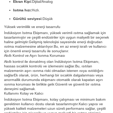
Ekran Kipi:
Dijital/Analog
Isıtma hızı:
Hızlı.
Gürültü seviyesi:
Düşük
Yüksek verimlilik ve enerji tasarrufu
İndüksiyon Isıtma Ekipmanı, yüksek verimli ısıtma sağlamak için
tasarlanmıştır ve çeşitli endüstriler için uygun maliyetli bir seçenek
haline gelmiştir.Gelişmiş teknolojisi sayesinde enerji doğrudan
ısıtma malzemesine aktarılıyor.Bu, en az enerji israfı ve kullanıcı
için önemli enerji tasarrufu ile sonuçlanır.
Akıllı Kontrol ve Aşırı Isınma Koruması
Akıllı kontrol ile donatılmış olan İndüksiyon Isıtma Ekipmanı,
hassas sıcaklık kontrolü ve izlemesini sağlar.Bu, ısıtılan
malzemenin aşırı ısınma riski olmadan istenen ısıya ısıtıldığını
sağlarEk olarak, ürün, herhangi bir sıcaklık dalgalanması veya
anormallik durumunda ekipmanı otomatik olarak kapatan aşırı
ısınma koruması ile birlikte gelir.Güvenli ve güvenli bir ısıtma
deneyimi sağlamak.
Kullanımı Kolay ve Kalıcı
İndüksiyon Isıtma Ekipmanı, kolay çalışması ve minimum bakım
gerektiren kullanıcı dostu olarak tasarlanmıştır.Kalıcı yapısı ve
yüksek kaliteli malzemeleri uzun süreli performans sağlar, çeşitli