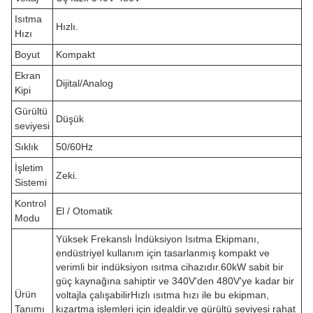
Isıtma
Hızlı.
Hızı
Boyut
Kompakt
Ekran
Dijital/Analog
Kipi
Gürültü
Düşük
seviyesi
Sıklık
50/60Hz
İşletim
Zeki.
Sistemi
Kontrol
El / Otomatik
Modu
Yüksek Frekanslı İndüksiyon Isıtma Ekipmanı,
endüstriyel kullanım için tasarlanmış kompakt ve
verimli bir indüksiyon ısıtma cihazıdır.60kW sabit bir
güç kaynağına sahiptir ve 340V'den 480V'ye kadar bir
Ürün
voltajla çalışabilirHızlı ısıtma hızı ile bu ekipman,
Tanımı
kızartma işlemleri için idealdir.ve gürültü seviyesi rahat