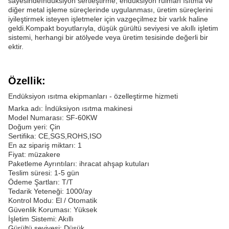
sayesindeİndüksiyon sertleştirme, endüksiyon rulman ısıtma ve
diğer metal işleme süreçlerinde uygulanması, üretim süreçlerini
iyileştirmek isteyen işletmeler için vazgeçilmez bir varlık haline
geldi.Kompakt boyutlarıyla, düşük gürültü seviyesi ve akıllı işletim
sistemi, herhangi bir atölyede veya üretim tesisinde değerli bir
ektir.
Özellik:
Endüksiyon ısıtma ekipmanları - özelleştirme hizmeti
Marka adı: İndüksiyon ısıtma makinesi
Model Numarası: SF-60KW
Doğum yeri: Çin
Sertifika: CE,SGS,ROHS,ISO
En az sipariş miktarı: 1
Fiyat: müzakere
Paketleme Ayrıntıları: ihracat ahşap kutuları
Teslim süresi: 1-5 gün
Ödeme Şartları: T/T
Tedarik Yeteneği: 1000/ay
Kontrol Modu: El / Otomatik
Güvenlik Koruması: Yüksek
İşletim Sistemi: Akıllı
Gürültü seviyesi: Düşük