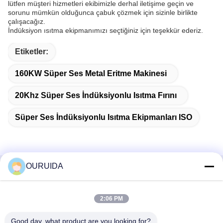
lütfen müşteri hizmetleri ekibimizle derhal iletişime geçin ve
sorunu mümkün olduğunca çabuk çözmek için sizinle birlikte
çalışacağız.
İndüksiyon ısıtma ekipmanımızı seçtiğiniz için teşekkür ederiz.
Etiketler:
160KW Süper Ses Metal Eritme Makinesi
20Khz Süper Ses İndüksiyonlu Isıtma Fırını
Süper Ses İndüksiyonlu Isıtma Ekipmanları ISO
OURUIDA
Hızlı İletişim
2:06 PM
Adres
528225, No 7, B Bölgesi Shishan Kasabası (Endüstriyel
Good day, what product are you looking for?