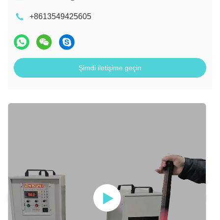
+8613549425605
Şimdi iletişime geçin