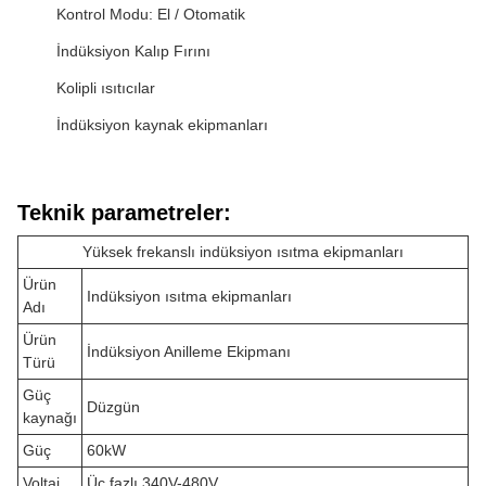
Kontrol Modu: El / Otomatik
İndüksiyon Kalıp Fırını
Kolipli ısıtıcılar
İndüksiyon kaynak ekipmanları
Teknik parametreler:
Yüksek frekanslı indüksiyon ısıtma ekipmanları
Ürün
Indüksiyon ısıtma ekipmanları
Adı
Ürün
İndüksiyon Anilleme Ekipmanı
Türü
Güç
Düzgün
kaynağı
Güç
60kW
Voltaj
Üç fazlı 340V-480V