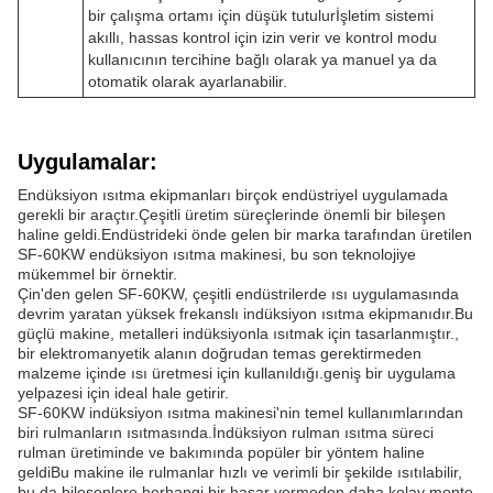
bir çalışma ortamı için düşük tutulurİşletim sistemi
akıllı, hassas kontrol için izin verir ve kontrol modu
kullanıcının tercihine bağlı olarak ya manuel ya da
otomatik olarak ayarlanabilir.
Uygulamalar:
Endüksiyon ısıtma ekipmanları birçok endüstriyel uygulamada
gerekli bir araçtır.Çeşitli üretim süreçlerinde önemli bir bileşen
haline geldi.Endüstrideki önde gelen bir marka tarafından üretilen
SF-60KW endüksiyon ısıtma makinesi, bu son teknolojiye
mükemmel bir örnektir.
Çin'den gelen SF-60KW, çeşitli endüstrilerde ısı uygulamasında
devrim yaratan yüksek frekanslı indüksiyon ısıtma ekipmanıdır.Bu
güçlü makine, metalleri indüksiyonla ısıtmak için tasarlanmıştır.,
bir elektromanyetik alanın doğrudan temas gerektirmeden
malzeme içinde ısı üretmesi için kullanıldığı.geniş bir uygulama
yelpazesi için ideal hale getirir.
SF-60KW indüksiyon ısıtma makinesi'nin temel kullanımlarından
biri rulmanların ısıtmasında.İndüksiyon rulman ısıtma süreci
rulman üretiminde ve bakımında popüler bir yöntem haline
geldiBu makine ile rulmanlar hızlı ve verimli bir şekilde ısıtılabilir,
bu da bileşenlere herhangi bir hasar vermeden daha kolay monte