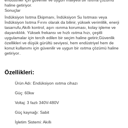
endüstriler için güvenilir ve uygun maliyetli bir ısıtma çözümü
haline getiriyor.
Sonuçlar
İndüksiyon Isıtma Ekipmanı, İndüksiyon Su Isıtması veya
İndüksiyon Isıtma Fırını olarak da bilinir, yüksek verimlilik, enerji
tasarrufu,Akıllı kontrol, aşırı ısınma koruması, kolay işleme ve
dayanıklılık. Yüksek frekansı ve hızlı ısıtma hızı, çeşitli
uygulamalar için tercih edilen bir seçim haline getirir,Güvenlik
özellikleri ve düşük gürültü seviyesi, hem endüstriyel hem de
konut kullanımı için güvenilir ve uygun bir ısıtma çözümü haline
getiriyor..
Özellikleri:
Ürün Adı: Endüksiyon ısıtma cihazı
Güç: 60kw
Voltaj: 3 fazlı 340V-480V
Güç kaynağı: Sabit
İşletim Sistemi: Akıllı