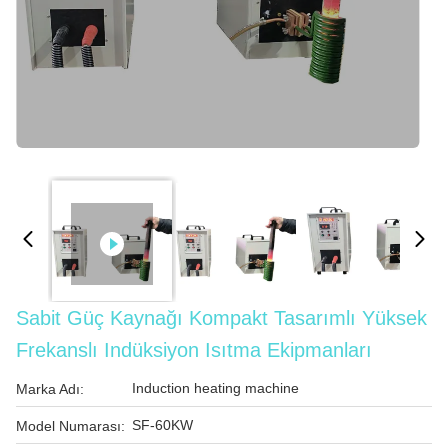
Sabit Güç Kaynağı Kompakt Tasarımlı Yüksek
Frekanslı Indüksiyon Isıtma Ekipmanları
Induction heating machine
Marka Adı:
SF-60KW
Model Numarası: