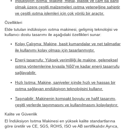
İndüksiyon ısıtma: Makine, metal, plastik ve cam da dahil
olmak üzere çeşitli malzemeleri ısıtma yeteneğine sahiptir
ve çeşitli ısıtma işlemleri için çok yönlü bir araçtır.
Özellikleri
Elde tutulan indüksiyon ısıtma makinesi, gelişmiş teknolojisi ve
kullanıcı dostu tasarımı ile aşağıdaki özellikleri sunar:
Kolay Çalışma: Makine, basit kumandalar ve net talimatlar
ile kullanımı kolay olması için tasarlanmıştır.
Enerji tasarrufu: Yüksek verimliliği ile makine, geleneksel
ısıtma yöntemlerine kıyasla %50'ye kadar enerji tasarrufu
sağlayabilir.
Hızlı Isıtma: Makine, saniyeler içinde hızlı ve hassas bir
ısıtma sağlayan endüksiyon teknolojisini kullanır.
Taşınabilir: Makinenin kompakt boyutu ve hafif tasarımı,
çeşitli yerlerde taşınmasını ve kullanılmasını kolaylaştırır.
Kalite ve Güvenlik
El İndüksiyon Isıtma Makinesi en yüksek kalite standartlarına
göre üretilir ve CE, SGS, ROHS, ISO ve AB sertifikalıdır.Ayrıca,