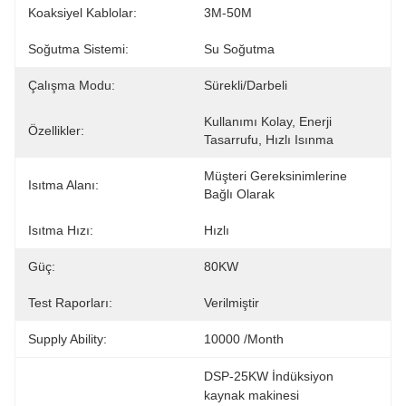
Koaksiyel Kablolar:
3M-50M
Soğutma Sistemi:
Su Soğutma
Çalışma Modu:
Sürekli/Darbeli
Kullanımı Kolay, Enerji 
Özellikler:
Tasarrufu, Hızlı Isınma
Müşteri Gereksinimlerine 
Isıtma Alanı:
Bağlı Olarak
Isıtma Hızı:
Hızlı
Güç:
80KW
Test Raporları:
Verilmiştir
Supply Ability:
10000 /month
DSP-25KW İndüksiyon 
kaynak makinesi