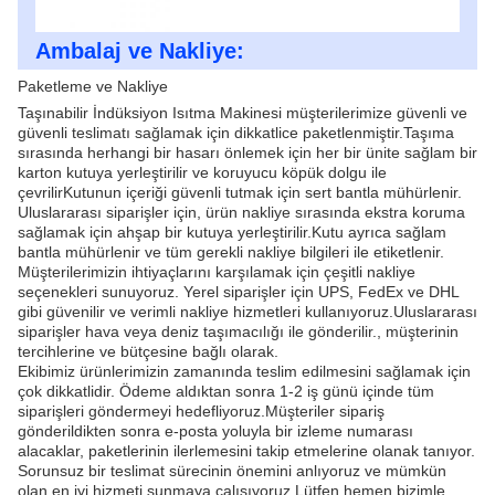
Ambalaj ve Nakliye:
Paketleme ve Nakliye
Taşınabilir İndüksiyon Isıtma Makinesi müşterilerimize güvenli ve
güvenli teslimatı sağlamak için dikkatlice paketlenmiştir.Taşıma
sırasında herhangi bir hasarı önlemek için her bir ünite sağlam bir
karton kutuya yerleştirilir ve koruyucu köpük dolgu ile
çevrilirKutunun içeriği güvenli tutmak için sert bantla mühürlenir.
Uluslararası siparişler için, ürün nakliye sırasında ekstra koruma
sağlamak için ahşap bir kutuya yerleştirilir.Kutu ayrıca sağlam
bantla mühürlenir ve tüm gerekli nakliye bilgileri ile etiketlenir.
Müşterilerimizin ihtiyaçlarını karşılamak için çeşitli nakliye
seçenekleri sunuyoruz. Yerel siparişler için UPS, FedEx ve DHL
gibi güvenilir ve verimli nakliye hizmetleri kullanıyoruz.Uluslararası
siparişler hava veya deniz taşımacılığı ile gönderilir., müşterinin
tercihlerine ve bütçesine bağlı olarak.
Ekibimiz ürünlerimizin zamanında teslim edilmesini sağlamak için
çok dikkatlidir. Ödeme aldıktan sonra 1-2 iş günü içinde tüm
siparişleri göndermeyi hedefliyoruz.Müşteriler sipariş
gönderildikten sonra e-posta yoluyla bir izleme numarası
alacaklar, paketlerinin ilerlemesini takip etmelerine olanak tanıyor.
Sorunsuz bir teslimat sürecinin önemini anlıyoruz ve mümkün
olan en iyi hizmeti sunmaya çalışıyoruz.Lütfen hemen bizimle