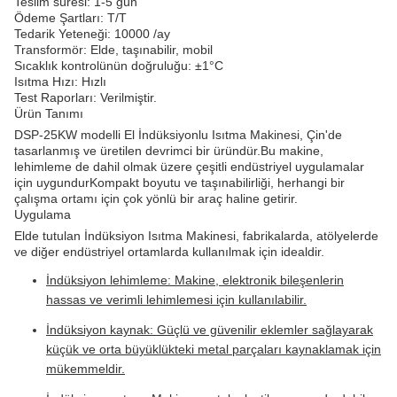
Teslim süresi: 1-5 gün
Ödeme Şartları: T/T
Tedarik Yeteneği: 10000 /ay
Transformör: Elde, taşınabilir, mobil
Sıcaklık kontrolünün doğruluğu: ±1°C
Isıtma Hızı: Hızlı
Test Raporları: Verilmiştir.
Ürün Tanımı
DSP-25KW modelli El İndüksiyonlu Isıtma Makinesi, Çin'de
tasarlanmış ve üretilen devrimci bir üründür.Bu makine,
lehimleme de dahil olmak üzere çeşitli endüstriyel uygulamalar
için uygundurKompakt boyutu ve taşınabilirliği, herhangi bir
çalışma ortamı için çok yönlü bir araç haline getirir.
Uygulama
Elde tutulan İndüksiyon Isıtma Makinesi, fabrikalarda, atölyelerde
ve diğer endüstriyel ortamlarda kullanılmak için idealdir.
İndüksiyon lehimleme: Makine, elektronik bileşenlerin
hassas ve verimli lehimlemesi için kullanılabilir.
İndüksiyon kaynak: Güçlü ve güvenilir eklemler sağlayarak
küçük ve orta büyüklükteki metal parçaları kaynaklamak için
mükemmeldir.