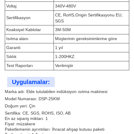
Voltaj
340V-480V
CE, RoHS,Origin Sertifikasyonu EU,
Sertifikasyon
SGS
Koaksiyel Kablolar
3M-50M
Isıtma alanı
Müşterinin gereksinimlerine göre
Garanti
1 yıl
Sıklık
1-200HKZ
Test Raporları
Verilmiştir
Uygulamalar:
Marka adı: Elde tutulabilen indüksiyon ısıtma makinesi
Model Numarası: DSP-25KW
Doğum yeri: Çin
Sertifika: CE, SGS, ROHS, ISO, AB
En az sipariş miktarı: 1
Fiyat: müzakere
Paketlemenin ayrıntıları: İhracat ahşap kutusu paketi