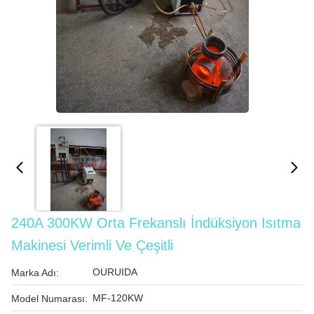
240A 300KW Orta Frekanslı İndüksiyon Isıtma
Makinesi Verimli Ve Çeşitli
OURUIDA
Marka Adı:
MF-120KW
Model Numarası: