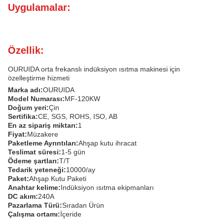
Uygulamalar:
Özellik:
OURUIDA orta frekanslı indüksiyon ısıtma makinesi için
özelleştirme hizmeti
Marka adı:
OURUIDA
Model Numarası:
MF-120KW
Doğum yeri:
Çin
Sertifika:
CE, SGS, ROHS, ISO, AB
En az sipariş miktarı:
1
Fiyat:
Müzakere
Paketleme Ayrıntıları:
Ahşap kutu ihracat
Teslimat süresi:
1-5 gün
Ödeme şartları:
T/T
Tedarik yeteneği:
10000/ay
Paket:
Ahşap Kutu Paketi
Anahtar kelime:
Indüksiyon ısıtma ekipmanları
DC akım:
240A
Pazarlama Türü:
Sıradan Ürün
Çalışma ortamı:
İçeride