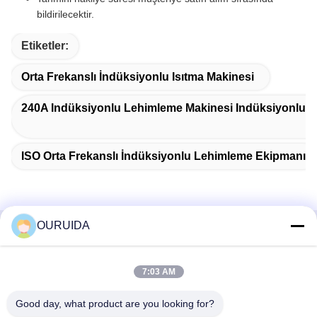
bildirilecektir.
Etiketler:
Orta Frekanslı İndüksiyonlu Isıtma Makinesi
240A Indüksiyonlu Lehimleme Makinesi Indüksiyonlu 
ISO Orta Frekanslı İndüksiyonlu Lehimleme Ekipmanı
OURUIDA
Hızlı İletişim
7:03 AM
Adres
528225, No 7, B Bölgesi Shishan Kasabası (Endüstriyel
Good day, what product are you looking for?
Park), Nanhai Bölgesi, Foshan Şehri, Guangdong Eyaleti,