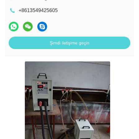
+8613549425605
Şimdi iletişime geçin