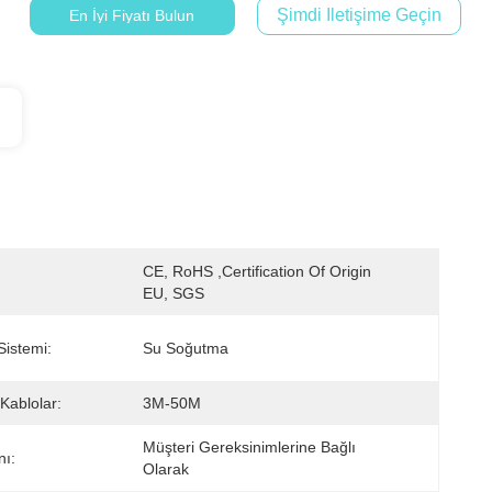
Şimdi Iletişime Geçin
En İyi Fiyatı Bulun
CE, RoHS ,Certification Of Origin 
EU, SGS
istemi:
Su Soğutma
Kablolar:
3M-50M
Müşteri Gereksinimlerine Bağlı 
nı:
Olarak