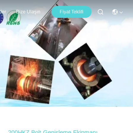
kler
Bize Ulaşın
Fiyat Teklifi
200HKZ Bolt Genişleme Ekipmanı