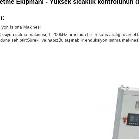
letme Ekipmanı - Yüksek sıcaklık kontrolünün 
ı:
siyon Isıtma Makinesi
düksiyon ısıtma makinesi, 1-200kHz arasında bir frekans aralığı olan el taş
duna sahiptir:Sürekli ve nabızBu taşınabilir endüksiyon ısıtma makinesi 