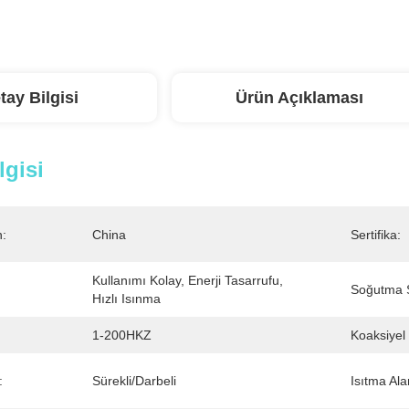
tay Bilgisi
Ürün Açıklaması
lgisi
n:
China
Sertifika:
Kullanımı Kolay, Enerji Tasarrufu, 
Soğutma S
Hızlı Isınma
1-200HKZ
Koaksiyel 
:
Sürekli/Darbeli
Isıtma Ala