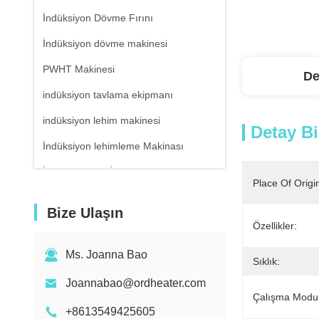
İndüksiyon Dövme Fırını
İndüksiyon dövme makinesi
PWHT Makinesi
De
indüksiyon tavlama ekipmanı
indüksiyon lehim makinesi
Detay Bi
İndüksiyon lehimleme Makinası
İndüksiyon Isıl İşlem Ekipmanları
Place Of Origi
Hava Soğutmalı Su Soğutucu
Bize Ulaşın
Kızılötesi Termometre
Özellikler:
Ms. Joanna Bao
Sıklık:
Joannabao@ordheater.com
Çalışma Modu
+8613549425605