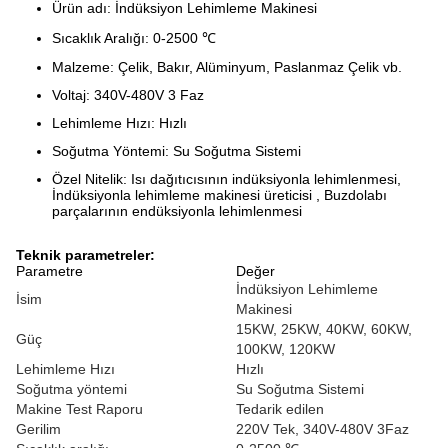
Ürün adı: İndüksiyon Lehimleme Makinesi
Sıcaklık Aralığı: 0-2500 ℃
Malzeme: Çelik, Bakır, Alüminyum, Paslanmaz Çelik vb.
Voltaj: 340V-480V 3 Faz
Lehimleme Hızı: Hızlı
Soğutma Yöntemi: Su Soğutma Sistemi
Özel Nitelik: Isı dağıtıcısının indüksiyonla lehimlenmesi,
İndüksiyonla lehimleme makinesi üreticisi , Buzdolabı
parçalarının endüksiyonla lehimlenmesi
Teknik parametreler:
Parametre
Değer
İndüksiyon Lehimleme
İsim
Makinesi
15KW, 25KW, 40KW, 60KW,
Güç
100KW, 120KW
Lehimleme Hızı
Hızlı
Soğutma yöntemi
Su Soğutma Sistemi
Makine Test Raporu
Tedarik edilen
Gerilim
220V Tek, 340V-480V 3Faz