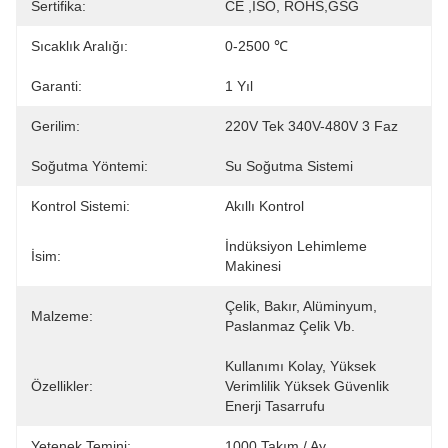
Sertifika:
CE ,ISO, ROHS,GSG
Sıcaklık Aralığı:
0-2500 ℃
Garanti:
1 Yıl
Gerilim:
220V Tek 340V-480V 3 Faz
Soğutma Yöntemi:
Su Soğutma Sistemi
Kontrol Sistemi:
Akıllı Kontrol
İndüksiyon Lehimleme 
İsim:
Makinesi
Çelik, Bakır, Alüminyum, 
Malzeme:
Paslanmaz Çelik Vb.
Kullanımı Kolay, Yüksek 
Özellikler:
Verimlilik Yüksek Güvenlik 
Enerji Tasarrufu
Yetenek Temini:
1000 Takım / Ay