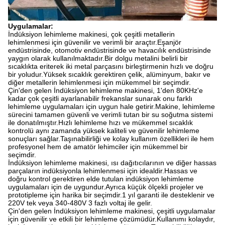
Uygulamalar:
İndüksiyon lehimleme makinesi, çok çeşitli metallerin
lehimlenmesi için güvenilir ve verimli bir araçtır.Eşanjör
endüstrisinde, otomotiv endüstrisinde ve havacılık endüstrisinde
yaygın olarak kullanılmaktadır.Bir dolgu metalini belirli bir
sıcaklıkta eriterek iki metal parçasını birleştirmenin hızlı ve doğru
bir yoludur.Yüksek sıcaklık gerektiren çelik, alüminyum, bakır ve
diğer metallerin lehimlenmesi için mükemmel bir seçimdir.
Çin'den gelen İndüksiyon lehimleme makinesi, 1'den 80KHz'e
kadar çok çeşitli ayarlanabilir frekanslar sunarak onu farklı
lehimleme uygulamaları için uygun hale getirir.Makine, lehimleme
sürecini tamamen güvenli ve verimli tutan bir su soğutma sistemi
ile donatılmıştır.Hızlı lehimleme hızı ve mükemmel sıcaklık
kontrolü aynı zamanda yüksek kaliteli ve güvenilir lehimleme
sonuçları sağlar.Taşınabilirliği ve kolay kullanım özellikleri ile hem
profesyonel hem de amatör lehimciler için mükemmel bir
seçimdir.
İndüksiyon lehimleme makinesi, ısı dağıtıcılarının ve diğer hassas
parçaların indüksiyonla lehimlenmesi için idealdir.Hassas ve
doğru kontrol gerektiren elde tutulan indüksiyon lehimleme
uygulamaları için de uygundur.Ayrıca küçük ölçekli projeler ve
prototipleme için harika bir seçimdir.1 yıl garanti ile desteklenir ve
220V tek veya 340-480V 3 fazlı voltaj ile gelir.
Çin'den gelen İndüksiyon lehimleme makinesi, çeşitli uygulamalar
için güvenilir ve etkili bir lehimleme çözümüdür.Kullanımı kolaydır,