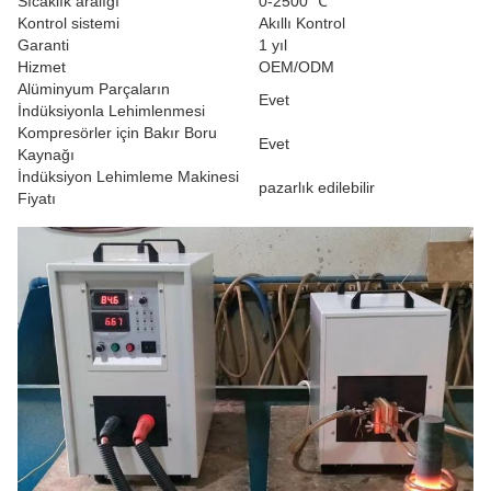
Sıcaklık aralığı
0-2500 ℃
Kontrol sistemi
Akıllı Kontrol
Garanti
1 yıl
Hizmet
OEM/ODM
Alüminyum Parçaların
Evet
İndüksiyonla Lehimlenmesi
Kompresörler için Bakır Boru
Evet
Kaynağı
İndüksiyon Lehimleme Makinesi
pazarlık edilebilir
Fiyatı