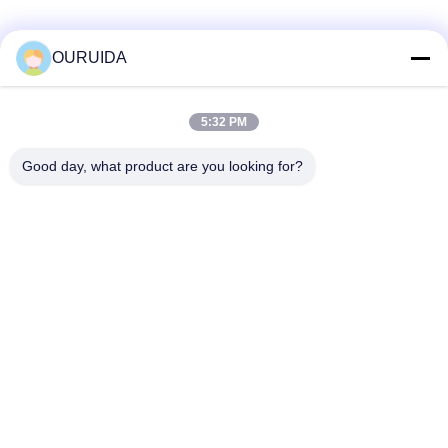
OURUIDA
Hızlı İletişim
5:32 PM
Adres
Good day, what product are you looking for?
528225, No 7, B Bölgesi Shishan Kasabası (Endüstriyel
Park), Nanhai Bölgesi, Foshan Şehri, Guangdong Eyaleti,
Çin.
tele
86-757-85518440-+86-13549425605
E-posta
Joannabao@ordheater.com