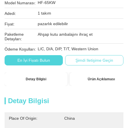
HF-65KW
Model Numarası:
1 takım
Adedi:
pazarlık edilebilir
Fiyat:
Paketleme
Ahşap kutu ambalajını ihraç et
Detayları:
L/C, D/A, D/P, T/T, Western Union
Ödeme Koşulları:
En İyi Fiyatı Bulun
Şimdi Iletişime Geçin
Detay Bilgisi
Ürün Açıklaması
Detay Bilgisi
Place Of Origin:
China