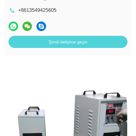
+8613549425605
Şimdi iletişime geçin