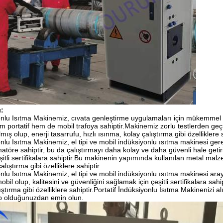
:
onlu Isıtma Makinemiz, cıvata genleştirme uygulamaları için mükemmel o
em portatif hem de mobil trafoya sahiptir.Makinemiz zorlu testlerden geçm
ış olup, enerji tasarrufu, hızlı ısınma, kolay çalıştırma gibi özelliklere s
onlu Isıtma Makinemiz, el tipi ve mobil indüksiyonlu ısıtma makinesi ger
matöre sahiptir, bu da çalıştırmayı daha kolay ve daha güvenli hale geti
eşitli sertifikalara sahiptir.Bu makinenin yapımında kullanılan metal malz
lıştırma gibi özelliklere sahiptir.
yonlu Isıtma Makinemiz, el tipi ve mobil indüksiyonlu ısıtma makinesi 
bil olup, kalitesini ve güvenliğini sağlamak için çeşitli sertifikalara sahi
ştırma gibi özelliklere sahiptir.Portatif İndüksiyonlu Isıtma Makinenizi alın
p olduğunuzdan emin olun.