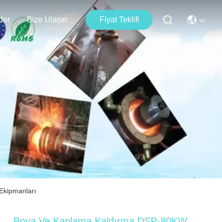
kler
Bize Ulaşın
Fiyat Teklifi
 Ekipmanları
Boya Ve Kaplama Kaldırma DSP-80KW