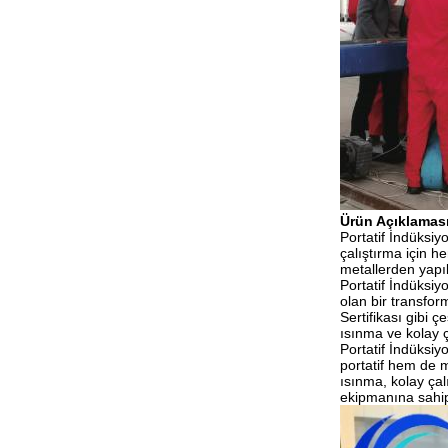
Ürün Açıklaması
Portatif İndüksiy
çalıştırma için h
metallerden yapılm
Portatif İndüksiy
olan bir transfor
Sertifikası gibi ç
ısınma ve kolay ça
Portatif İndüksi
portatif hem de mo
ısınma, kolay çalı
ekipmanına sahi