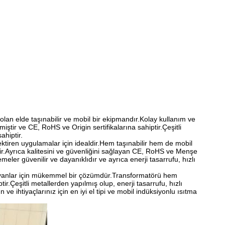
lan elde taşınabilir ve mobil bir ekipmandır.Kolay kullanım ve
iştir ve CE, RoHS ve Origin sertifikalarına sahiptir.Çeşitli
ahiptir.
ektiren uygulamalar için idealdir.Hem taşınabilir hem de mobil
rir.Ayrıca kalitesini ve güvenliğini sağlayan CE, RoHS ve Menşe
emeler güvenilir ve dayanıklıdır ve ayrıca enerji tasarrufu, hızlı
arayanlar için mükemmel bir çözümdür.Transformatörü hem
ptir.Çeşitli metallerden yapılmış olup, enerji tasarrufu, hızlı
 ve ihtiyaçlarınız için en iyi el tipi ve mobil indüksiyonlu ısıtma