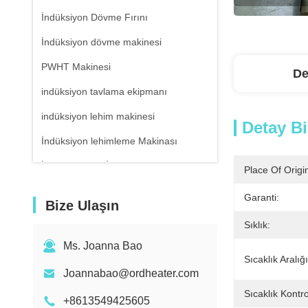
İndüksiyon Dövme Fırını
İndüksiyon dövme makinesi
PWHT Makinesi
De
indüksiyon tavlama ekipmanı
indüksiyon lehim makinesi
Detay Bi
İndüksiyon lehimleme Makinası
İndüksiyon Isıl İşlem Ekipmanları
Place Of Origi
Hava Soğutmalı Su Soğutucu
Garanti:
Bize Ulaşın
Kızılötesi Termometre
Sıklık:
Ms. Joanna Bao
Sıcaklık Aralığı
Joannabao@ordheater.com
Sıcaklık Kontr
+8613549425605