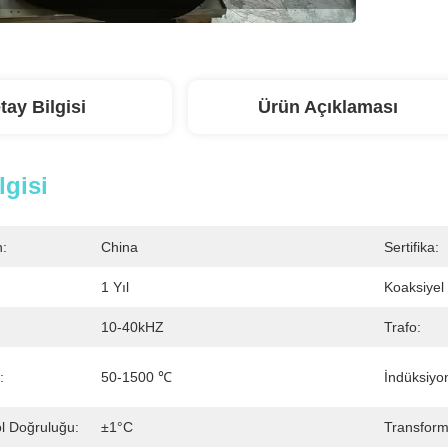
tay Bilgisi
Ürün Açıklaması
lgisi
n:
China
Sertifika:
1 Yıl
Koaksiyel 
10-40kHZ
Trafo:
:
50-1500 ℃
İndüksiyon
ol Doğruluğu:
±1°C
Transform