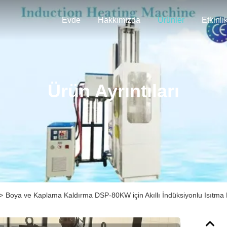
Evde
Hakkımızda
Ürünler
Etkinli
Ürün Ayrıntıları
>
Boya ve Kaplama Kaldırma DSP-80KW için Akıllı İndüksiyonlu Isıtma