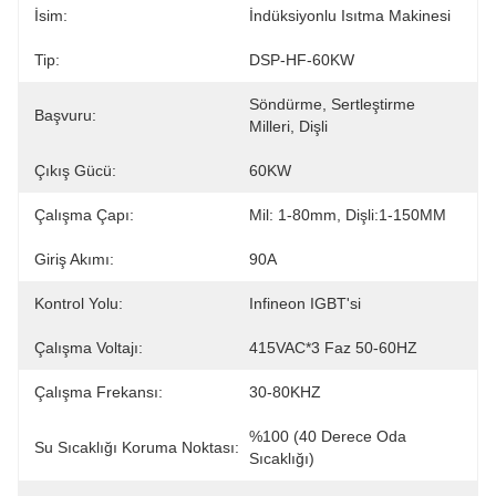
İsim:
İndüksiyonlu Isıtma Makinesi
Tip:
DSP-HF-60KW
Söndürme, Sertleştirme 
Başvuru:
Milleri, Dişli
Çıkış Gücü:
60KW
Çalışma Çapı:
Mil: 1-80mm, Dişli:1-150MM
Giriş Akımı:
90A
Kontrol Yolu:
Infineon IGBT'si
Çalışma Voltajı:
415VAC*3 Faz 50-60HZ
Çalışma Frekansı:
30-80KHZ
%100 (40 Derece Oda 
Su Sıcaklığı Koruma Noktası:
Sıcaklığı)