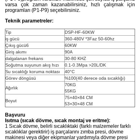
varsa çok zaman kazanabilirsiniz, hızlı çalışmak için
programları (P1-P9) seçebilirsiniz.
Teknik parametreler:
Tip
DSP-HF-60KW
iş gücü
360-480V *3Faz 50-60hz
Çıkış gücü6
60KW
Giriş akımı
90A
dalgalanan frekans
30-80 KHZ
Soğutma suyunun akış hızı
0.1-0.3Mpa >20L/DK
Su sıcaklığı koruma noktası
40°C
Görev döngüsü
%100(40 derece oda sıcaklığı)
70KG
Ağırlık
55KG
75×40×84 CM
Boyut
53×30×48 CM
Başvuru
Isıtma (sıcak dövme, sıcak montaj ve eritme):
1 Sıcak dövme, belirli sıcaklıktaki (farklı malzemeler farklı
sıcaklıklar gerektirir) iş parçalarını zımba presi, dövme
makinesi veya diğer ekipmanlar yardımıyla dövme presi