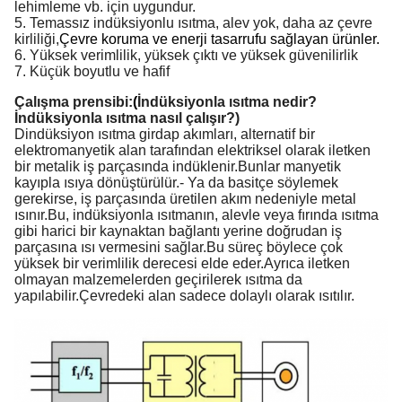
lehimleme vb. için uygundur.
5. Temassız indüksiyonlu ısıtma, alev yok, daha az çevre
kirliliği,
Çevre koruma ve enerji tasarrufu sağlayan ürünler.
6. Yüksek verimlilik, yüksek çıktı ve yüksek güvenilirlik
7. Küçük boyutlu ve hafif
Çalışma prensibi:
(
İndüksiyonla ısıtma nedir?
İndüksiyonla ısıtma nasıl çalışır?)
D
indüksiyon ısıtma girdap akımları, alternatif bir
elektromanyetik alan tarafından elektriksel olarak iletken
bir metalik iş parçasında indüklenir.Bunlar manyetik
kayıpla ısıya dönüştürülür.- Ya da basitçe söylemek
gerekirse, iş parçasında üretilen akım nedeniyle metal
ısınır.Bu, indüksiyonla ısıtmanın, alevle veya fırında ısıtma
gibi harici bir kaynaktan bağlantı yerine doğrudan iş
parçasına ısı vermesini sağlar.Bu süreç böylece çok
yüksek bir verimlilik derecesi elde eder.Ayrıca iletken
olmayan malzemelerden geçirilerek ısıtma da
yapılabilir.Çevredeki alan sadece dolaylı olarak ısıtılır.