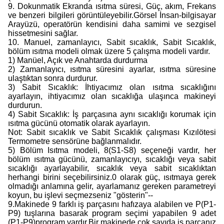
9. Dokunmatik Ekranda ısıtma süresi, Güç, akım, Frekans
ve benzeri bilgileri görüntüleyebilir.Görsel İnsan-bilgisayar
Arayüzü, operatörün kendisini daha samimi ve sezgisel
hissetmesini sağlar.
10. Manuel, zamanlayıcı, Sabit sıcaklık, Sabit Sıcaklık,
bölüm ısıtma modeli olmak üzere 5 çalışma modeli vardır.
1) Manüel, Açık ve Anahtarda durdurma
2) Zamanlayıcı, ısıtma süresini ayarlar, ısıtma süresine
ulaştıktan sonra durdurur.
3) Sabit Sıcaklık: İhtiyacımız olan ısıtma sıcaklığını
ayarlayın, ihtiyacımız olan sıcaklığa ulaşınca makineyi
durdurun.
4) Sabit Sıcaklık: İş parçasına aynı sıcaklığı korumak için
ısıtma gücünü otomatik olarak ayarlayın.
Not: Sabit sıcaklık ve Sabit Sıcaklık çalışması Kızılötesi
Termometre sensörüne bağlanmalıdır.
5) Bölüm Isıtma modeli, 8(S1-S8) seçeneği vardır, her
bölüm ısıtma gücünü, zamanlayıcıyı, sıcaklığı veya sabit
sıcaklığı ayarlayabilir, sıcaklık veya sabit sıcaklıktan
herhangi birini seçebilirsiniz.0 olarak güç, ısıtmaya gerek
olmadığı anlamına gelir, ayarlamanız gereken parametreyi
koyun, bu işlevi seçmezseniz "gösterin"--
9.Makinede 9 farklı iş parçasını hafızaya alabilen ve P(P1-
P9) tuşlarına basarak program seçimi yapabilen 9 adet
(P1-P9)program vardır.Bir makinede çok sayıda iş parçanız