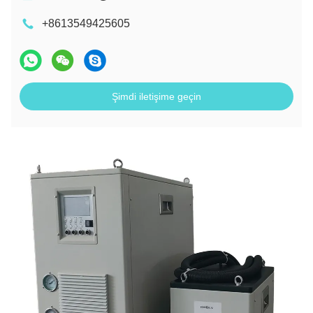
+8613549425605
Şimdi iletişime geçin