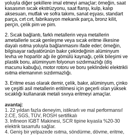
yoluyla diğer şekillere imal etmeyi amaçlar; örneğin, saat
kasasının sıcak ekstrüzyonu, saat flanşı, kulp, kalıp
aksesuarı, mutfak ve sofra takımı, sanat eşyası, standart
parça, cırt cırt, fabrikasyon mekanik parça, bronz kilit,
perçin, çelik pim ve pim.
2. Sıcak bağlantı, farklı metallerin veya metallerin
ametallerle sıcak genleşme veya sıcak eritme ilkesine
dayalı ısıtma yoluyla bağlanmasını ifade eder; örneğin,
bilgisayar radyatörünün bakır çekirdeğinin alüminyum
levha ve hoparlör ağı ile gömülü kaynağı, çelik bileşimi ve
plastik boru, alüminyum folyonun sızdırmazlığı (diş
macunu kabuğu), motor rotoru ve boru şeklindeki elektrikli
ısıtma elemanının sızdırmazlığı.
3. Eritme esas olarak demir, çelik, bakır, alüminyum, çinko
ve çeşitli asil metallerin eritilmesi için geçerli olan yüksek
sıcaklığı kullanarak metali sıvıya eritmeyi amaçlar.
avantaj:
1. 22 yıldan fazla deneyim, istikrarlı ve mal performansı!
2.CE, SGS, TÜV, ROSH sertifikalı
3. Infineon IGBT Makinesi, SCR tipine kıyasla %20-30
elektrik tasarrufu sağlar.
4. Geniş bir yelpazede ısıtma, söndürme, dövme, eritme,