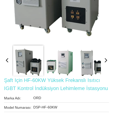
Şaft Için HF-60KW Yüksek Frekanslı Isıtıcı
IGBT Kontrol İndüksiyon Lehimleme İstasyonu
ORD
Marka Adı:
DSP-HF-60KW
Model Numarası: