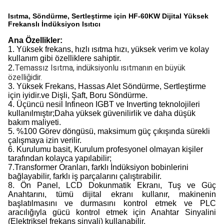
Isıtma, Söndürme, Sertleştirme için HF-60KW Dijital Yüksek
Frekanslı İndüksiyon Isıtıcı
Ana Özellikler:
1. Yüksek frekans, hızlı ısıtma hızı, yüksek verim ve kolay
kullanım gibi özelliklere sahiptir.
Temassız Isıtma, indüksiyonlu ısıtmanın en büyük
2.
özelliğidir.
3. Yüksek Frekans, Hassas Alet Söndürme, Sertleştirme
için iyidir.ve Dişli, Şaft, Boru Söndürme.
4. Üçüncü nesil Infineon IGBT ve Inverting teknolojileri
kullanılmıştır;Daha yüksek güvenilirlik ve daha düşük
bakım maliyeti.
5. %100 Görev döngüsü, maksimum güç çıkışında sürekli
çalışmaya izin verilir.
6. Kurulumu basit, Kurulum profesyonel olmayan kişiler
tarafından kolayca yapılabilir;
7.Transformer Oranları, farklı İndüksiyon bobinlerini
bağlayabilir, farklı iş parçalarını çalıştırabilir.
8. Ön Panel, LCD Dokunmatik Ekranı, Tuş ve Güç
Anahtarını, tümü dijital ekranı kullanır, makinenin
başlatılmasını ve durmasını kontrol etmek ve PLC
aracılığıyla gücü kontrol etmek için Anahtar Sinyalini
(Elektriksel frekans sinyali) kullanabilir.