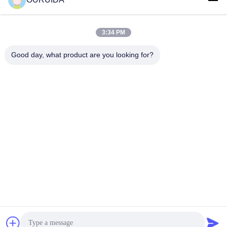
Hızlı İletişim
3:34 PM
Adres
Good day, what product are you looking for?
528225, No 7, B Bölgesi Shishan Kasabası (Endüstriyel
Park), Nanhai Bölgesi, Foshan Şehri, Guangdong Eyaleti,
Çin.
tele
86-757-85518440-+86-13549425605
E-posta
Joannabao@ordheater.com
Gizlilik Politikası
|
Site Haritası
| Çin iyi. Kalite Endüstriyel
İndüksiyonlu Isıtma Makinesi Tedarikçi. Telif hakkı © 2022-2026