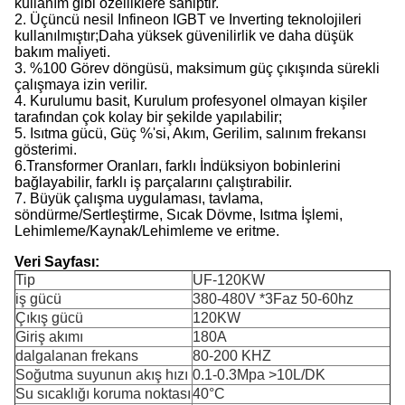
kullanım gibi özelliklere sahiptir.
2. Üçüncü nesil Infineon IGBT ve Inverting teknolojileri
kullanılmıştır;Daha yüksek güvenilirlik ve daha düşük
bakım maliyeti.
3. %100 Görev döngüsü, maksimum güç çıkışında sürekli
çalışmaya izin verilir.
4. Kurulumu basit, Kurulum profesyonel olmayan kişiler
tarafından çok kolay bir şekilde yapılabilir;
5. Isıtma gücü, Güç %'si, Akım, Gerilim, salınım frekansı
gösterimi.
6.Transformer Oranları, farklı İndüksiyon bobinlerini
bağlayabilir, farklı iş parçalarını çalıştırabilir.
7. Büyük çalışma uygulaması, tavlama,
söndürme/Sertleştirme, Sıcak Dövme, Isıtma İşlemi,
Lehimleme/Kaynak/Lehimleme ve eritme.
Veri Sayfası:
Tip
UF-120KW
iş gücü
380-480V *3Faz 50-60hz
Çıkış gücü
120KW
Giriş akımı
180A
dalgalanan frekans
80-200 KHZ
Soğutma suyunun akış hızı
0.1-0.3Mpa >10L/DK
Su sıcaklığı koruma noktası
40°C