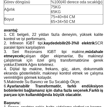
Görev döngüsü
%100(40 derece oda sıcaklığı)
75KG
Ağırlık
65KG
75×40×84 CM
Boyut
65×34×50 CM
avantaj:
1. CE belgeli, 22 yıldan fazla deneyim, yüksek kalite
kontrol ve iyi performans.
2. Infineon IGBT tipi,
kaydedebilir
2
0-
3
%0 elektrik
SCR
paralel tipini karşılaştırın
3. Seri Rezonans IGBT tipi makine,
müdahale
etmeyecek
çalışan diğer ekipmanlar, Bu makineyi
çalıştırmak için özel giriş transformatörüne gerek
yoktur.Elektrik Ağını kirletmez.
4. Dijital tip makine, frekans, güç, akım, dokunmatik
ekranda gösterilebilir, makineyi kontrol etmek ve çalışma
verimliliğini görmek kolaydır.
5.
Makinede Su Basıncı ve Su Sıcaklığı Ölçer.
6
Ayarlanabilir Transformatör, farklı endüksiyon
.
bobinlerini bağlamanız için daha fazla seçenek.Farklı iş
parçası için kullanıldığında büyük olacaktır.
Başvuru: