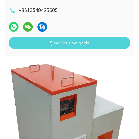
+8613549425605
Şimdi iletişime geçin