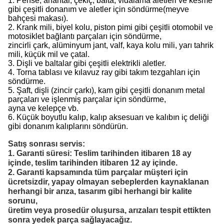
1. Pense, anahtar, çekiç, balta, vidalama aletleri ve kesme
gibi çeşitli donanım ve aletler için söndürme
(meyve
bahçesi makası).
2. Krank mili, biyel kolu, piston pimi gibi çeşitli otomobil ve
motosiklet bağlantı parçaları için söndürme,
zincirli çark, alüminyum jant, valf, kaya kolu mili, yarı tahrik
mili, küçük mil ve çatal.
3. Dişli ve baltalar gibi çeşitli elektrikli aletler.
4. Torna tablası ve kılavuz ray gibi takım tezgahları için
söndürme.
5. Şaft, dişli (zincir çarkı), kam gibi çeşitli donanım metal
parçaları ve işlenmiş parçalar için söndürme,
ayna ve kelepçe vb.
6. Küçük boyutlu kalıp, kalıp aksesuarı ve kalıbın iç deliği
gibi donanım kalıplarını söndürün.
Satış sonrası servis:
1. Garanti süresi: Teslim tarihinden itibaren 18 ay
içinde, teslim tarihinden itibaren 12 ay içinde.
2. Garanti kapsamında tüm parçalar müşteri için
ücretsizdir, yapay olmayan sebeplerden kaynaklanan
herhangi bir arıza, tasarım gibi herhangi bir kalite
sorunu,
üretim veya prosedür oluşursa, arızaları tespit ettikten
sonra yedek parça sağlayacağız.