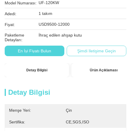
UF-120KW
Model Numarası:
1 takım
Adedi:
USD9500-12000
Fiyat:
Paketleme
İhraç edilen ahşap kutu
Detayları:
En İyi Fiyatı Bulun
Şimdi Iletişime Geçin
Detay Bilgisi
Ürün Açıklaması
Detay Bilgisi
Menşe Yeri:
Çin
Sertifika:
CE,SGS,ISO