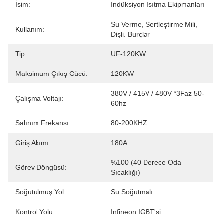
İsim:
Indüksiyon Isıtma Ekipmanları
Su Verme, Sertleştirme Mili, 
Kullanım:
Dişli, Burçlar
Tip:
UF-120KW
Maksimum Çıkış Gücü:
120KW
380V / 415V / 480V *3Faz 50-
Çalışma Voltajı:
60hz
Salınım Frekansı.:
80-200KHZ
Giriş Akımı:
180A
%100 (40 Derece Oda 
Görev Döngüsü:
Sıcaklığı)
Soğutulmuş Yol:
Su Soğutmalı
Kontrol Yolu:
Infineon IGBT'si